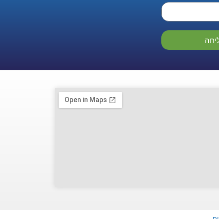
יחה
ים