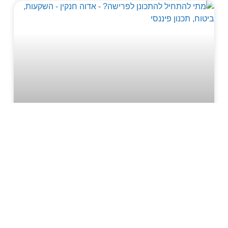
מתי להתחיל להתכונן לפרישה?
“את יודעת" אמרתי למתכננת פרישה שדיברתי איתה
"בתכלס, תכנון הפרישה האמיתי מתחיל מגיל 20". אותה
מתכננת אמרה שאני מכינה את הלקוחות לפני שהם
מגיעים אליה.
קראו עוד >