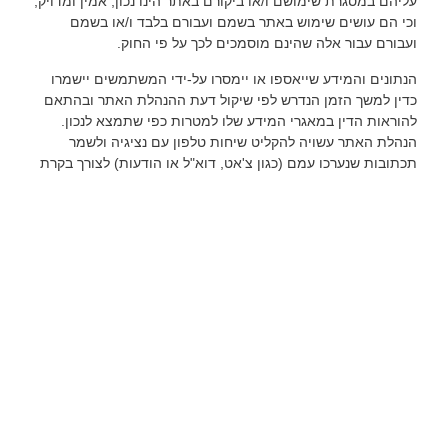
עליהם במסגרת שימושם ו/או ביקורם באתר הינו נכון, אמין ומדויק,
וכי הם עושים שימוש באתר בשמם ועבורם בלבד ו/או בשמם
ועבורם עבור אלה שהינם מוסמכים לכך על פי החוק.
הנתונים והמידע שייאספו או יימסרו על-ידי המשתמשים יישמרו
כדין למשך הזמן הנדרש לפי שיקול דעת ההנהלת האתר ובהתאם
להוראות הדין במאגרי המידע שלו למטרות כפי שתמצא לנכון.
הנהלת האתר עשויה להקליט שיחות טלפון עם נציגיה ולשמר
תכתובות שנערכו עמם (כגון צ'אט, דוא"ל או הודעות) לצורך בקרת
איכות, הדרכה, שיפור השירות ותיעוד פניות. במקרה כזה, בתחילת
כל שיחה תימסר הודעה על ההקלטה.
בעת שימוש באתר יכול שיצטבר מידע אישי בנוגע למאפייני
הגלישה שלך העמודים שבהם צפית, ההצעות והשירותים שעניינו
אותך, הנהלת האתר תשמור את המידע במאגריה. השימוש
בנתונים אלה, כמו גם בנתונים שתמסור/י בעת הליך התקשרות/
רכישה של שירותים, הקלדה של פרטים אישיים ו/או מידע אישי ו/או
כל מידע אחר, ייעשה רק על פי מדיניות פרטיות זו ו/או על פי
הוראות כל דין וישמש, בין היתר, למטרות הבאות: יצירת קשר
ומענה לפניותיך, לרבות רכישת מוצרי ביטוח בין אם באמצעות
האתר ובין אם קישורים המובילים לצדדים שלישיים, תפעול,
תחזוקה, שיפור והתאמה אישית של האתר והשירותים, ניתוח נתוני