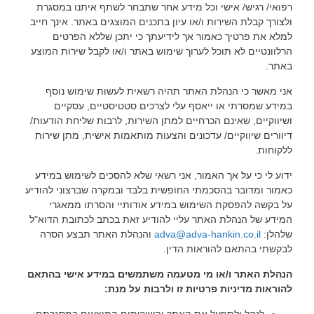
רפואי/ רגיש/ אישי וכל מידע אחר שתבחר לשתף איתנו במסגרת
ולצורך קבלת השירות ו/או עיון בתכנים המוצגים באתר. אינך חייב
למלא את פרטיך כאמור אך לידיעתך כי יתכן שללא הפרטים
הרלוונטיים לא תוכל לערוך שימוש באתר ו/או לקבל שירות המוצע
באתר.
אני מאשר כי הנהלת האתר תהיה רשאית לעשות שימוש נוסף
במידע שמסרתי או ייאסף עלי לצרכים סטטיסטיים, עסקיים
ושיווקיים, שאינם הכרחיים למתן השירות, לרבות שליחת הודעות/
דיוורים שיווקיים/ עדכונים והצעות מותאמות אישית, מתן שירות
ללקוחות.
ידוע לי כי על אך האמור, אני רשאי שלא להסכים לשימוש במידע
כאמור ומדובר בהסכמתי החופשית בלבד ובמקרה שברצוני להודיע
על בקשה להפסקת השימוש במידע אודותיי והסרתו ממאגרי
המידע של הנהלת האתר עליי להודיע זאת בכתב לכתובת הדוא"ל
שלהלן:
adva@adva-hankin.co.il
והנהלת האתר תבצע הסרה
לבקשתי בהתאם להוראות הדין.
הנהלת האתר ו/או מי מטעמה משתמשים במידע אישי בהתאם
להוראות מדיניות פרטיות זו ולרבות על מנת:
לנהל ולתפעל את האתר והשירותים המוצעים במסגרתם;