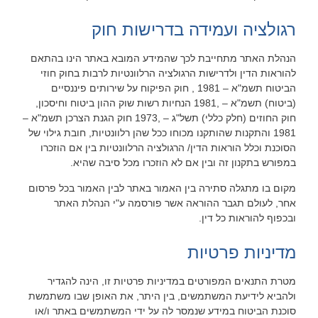
רגולציה ועמידה בדרישות חוק
הנהלת האתר מתחייבת לכך שהמידע המובא באתר הינו בהתאם
להוראות הדין ולדרישות הרגולציה הרלוונטיות לרבות בחוק חוזי
הביטוח תשמ"א – 1981 , חוק הפיקוח על שירותים פיננסיים
(ביטוח) תשמ"א – ,1981 הנחיות רשות שוק ההון ביטוח וחיסכון,
חוק החוזים (חלק כללי) תשל"ג – ,1973 חוק הגנת הצרכן תשמ"א –
1981 והתקנות שהותקנו מכוחו ככל שהן רלוונטיות, חובת גילוי של
הסוכנת וכלל הוראות הדין/ הרגולציה הרלוונטיות בין אם הוזכרו
במפורש בתקנון זה ובין אם לא הוזכרו מכל סיבה שהיא.
מקום בו מתגלה סתירה בין האמור באתר לבין האמור בכל פרסום
אחר, לעולם תגבר ההוראה אשר פורסמה ע"י הנהלת האתר
ובכפוף להוראות כל דין.
מדיניות פרטיות
מטרת התנאים המפורטים במדיניות פרטיות זו, הינה להגדיר
ולהביא לידיעת המשתמשים, בין היתר, את האופן שבו משתמשת
סוכנת הביטוח במידע שנמסר לה על ידי המשתמשים באתר ו/או