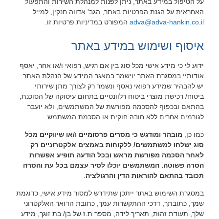
על הטיפול במידע באתר, ניתן לפנות למנהלת השירות והתפעול
האחראית על הגנת הפרטיות באתר, הגב' אדווה חנקין, למייל
adva@adva-hankin.co.il
המפורט במדיניות פרטיות זו.
איסוף ושימוש במידע באתר
ידוע לי כי מידע אישי מכל סוג בין אם רגיש, רפואי ו/או אחר, יאסף
אודותיי במסגרת האתר יוישמר במאגר המידע של הנהלת האתר.
יש להבהיר שמידע רפואי נאסף ונשמר רק לצורך מתן שירותי
ביטוח/ רכישת מוצרי ביטוח רלוונטיים בתחום עיסוקה של הסוכנת,
בהתאם ובכפוף להסכמה מפורשת של המשתמשים, ולא יועבר
לגורמים אחרים ללא חובה חוקית או הסכמת המשתמש.
כמו כן,
מובהר ומודגש כי מסרים פרסומיים ו/או שיווקיים מכל
סוג ישלחו למשתמשים/ ללקוחות באמצים אלקטרוניים רק
לאחר הסכמה מפורשת מראש ובכל הודעה תופיע אפשרות
הסרה פשוטה. המשתמשים יוכלו לסיר עצמם בכל עת והסרה
תכובד בהתאם להוראות הדין והרגולציה
.
במסגרת השימוש באתר ייתכן שתידרש למסור מידע אישי, כדוגמת
שמך, כתובתך, דרכי ההתקשרות עמך, כתובת הדואר האלקטרוני
שלך, תעודת זהות, תאריך לידה, מספר ת.ז של בן/ בת זוגך, מידע