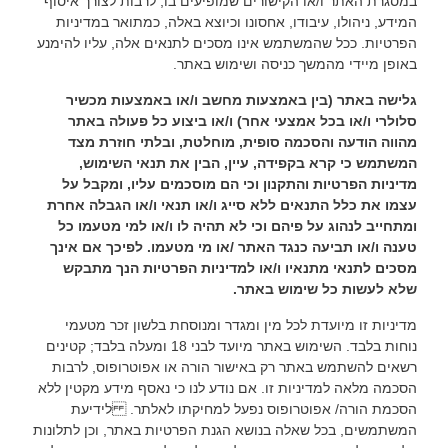
במסגרת האתר ו/או הקישורים שמופיעים בו, לרבות לצורך איסוף
המידע, ניהולו, עיבודו, אחסונו וכיוצא באלה, כמתואר במדיניות
הפרטיות. ככל שהמשתמש אינו מסכים לתנאים אלה, עליו להימנע
באופן מיידי מהמשך כניסה ושימוש באתר.
גלישה באתר (בין באמצעות מחשב ו/או באמצעות מכשיר
סלולרי ו/או בכל אמצעי אחר) ו/או ביצוע כל פעולה באתר
מהווה הודעה והסכמה סופית, מוחלטת, ובלתי חוזרת מצד
המשתמש כי קרא בקפידה, עיין, הבין את תנאי השימוש,
מדיניות הפרטיות והתקנון וכי הם מוסכמים עליו, ומקבל על
עצמו את כלל התנאים ללא סייג ו/או תנאי ו/או הגבלה אחרת
ומתחייב לנהוג על פיהם וכי לא תהיה לו ו/או למי מטעמו כל
טענה ו/או תביעה כנגד האתר /או מי מטעמו. לפיכך אם אינך
מסכים לתנאי מתנאיו ו/או למדיניות הפרטיות הנך מתבקש
שלא לעשות כל שימוש באתר.
מדיניות זו מיועדת לכל מין ומגדר ומנוסחת בלשון זכר מטעמי
נוחות בלבד. השימוש באתר מיועד לבני 18 ומעלה בלבד; קטינים
רשאים להשתמש באתר רק באישור הורה או אפוטרופוס, לרבות
הסכמה מלאה למדיניות זו. אם נודע לנו כי נאסף מידע מקטין ללא
הסכמת הורה/ אפוטרופוס נפעל למחיקתו לאלתר. לידיעת
המשתמשים, בכל שאלה בנושא הגנת הפרטיות באתר, וכן לתלונות