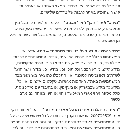
עבור כל מטרה שהיא ו/או במידע המצוי באתר ו/או באמצעות
קישור שהופיע באתר לרבות של צדדים שלישיים.
"מידע" ו/או "תוכן" ו/או "תכנים"
– כל מידע ו/או תוכן מכל מין
וסוג שהוא, לרבות אך לא רק מידע אישי, מידע אישי רגיש, מידע
רפואי, תמונות, סרטונים, טקסטים, פרסומים בכל צורה שהיא ומכל
מן וסוג שהוא.
"מידע אישי/ מידע בעל רגישות מיוחדת"
– מידע אישי של
המשתמש הכולל את פרטיו האישיים, פרטיו המשפחתיים לרבות
אך לא רק, בין היתר שם מלא, כתובת מגורים, פרטי התקשרות,
מידע רגיש, מידע רפואי וכל תוכן ו/או מידע ו/או מדיה אשר הועלו
לשרתים ו/או נמסרו לסוכנת ו/או התקבלו כתוצאה משימוש מצד
המשתמש/ת באתר, העדפות אישיות, טקסטים אישיים ו/או כל
מידע כל מידע שבמישרין או בעקיפין, או בחיבור עם מידע נוסף,
כולל מספר זיהוי אישי המאפשר זיהוי או הינו מזוהה עם אדם
כלשהו.
"האתר/ הנהלת האתר/ מנהל מאגר המידע "
– הגב' אדווה חנקין
ע.מ .200709509 הוראות תקנון זה יחולו על כל שימוש שייעשה על
ידי המשתמשים באתר כהגדרתם בתקנון זה ומהווים הסכם מחייב
בין המשתמשים שקוראים ומאשרים בהסכמתם את תקנון זה לבין