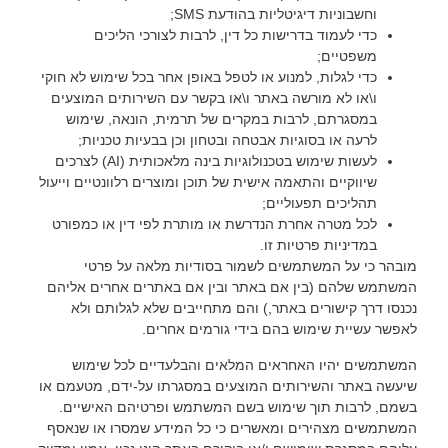
וחשבוניות דיגיטליות בהודעת SMS;
כדי לעמוד בדרישות כל דין, לרבות לצורכי הליכים
משפטיים;
כדי לגלות, למנוע או לטפל באופן אחר בכל שימוש לא חוקי
ו\או לא מורשה באתר ו\או בקשר עם השירותים המוצעים
במסגרתם, לרבות במקרים של תרמית, הונאה, שימוש
לרעה או בסוגיות אבטחה ובטחון וכן בבעיות טכניות;
לעשות שימוש בטכנולוגיות בינה מלאכותית (AI) לצרכים
שיווקיים והתאמה אישית של תוכן ומוצרים רלוונטיים וייעול
תהליכים תפעוליים;
לכל מטרה אחרת הנדרשת או מותרת לפי דין או כמפורט
במדיניות פרטיות זו.
מובהר כי על המשתמשים לשמור בסודיות מלאה על פרטי
המשתמש שלהם (בין אם באתר ובין אם באתרים אחרים אליהם
נכנסו דרך קישורים באתר,) והם מתחייבים שלא לגלותם ולא
לאפשר עשיית שימוש בהם בידי גורמים אחרים.
המשתמשים יהיו האחראים המלאים והבלעדיים לכל שימוש
שיעשה באתר והשירותים המוצעים במסגרתו על-ידם, מטעמם או
בשמם, לרבות תוך שימוש בשם המשתמש ופרטיהם האישיים.
המשתמשים מצהירים ומאשרים כי כל המידע שמסרו או שנאסף