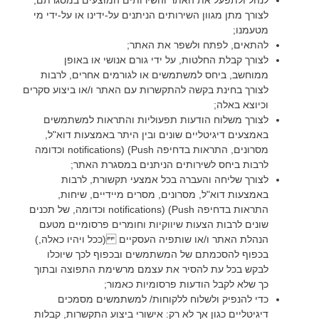
לצורך מתן מגוון השירותים הניתנים על-ידינו או על-ידי מי
מטעמנו;
להתאים, לפתח ולשפר את האתר;
לצורך קבלת החלטות, על ידי גורם אנושי או באופן
ממוחשב, ביחס למשתמשים או לגורמים אחרים, לרבות
לצורך בחינת בקשה להתקשרות עם האתר ו/או ביצוע סקרים
וכיוצא באלה;
לצורך משלוח הודעות תפעוליות והתראות למשתמשים
באמצעים דיגיטליים שונים ובין היתר באמצעות דוא"ל,
מסרונים, התראות בדחיפה notifications) (Push וכדומה
לרבות ביחס לשירותים הניתנים במסגרת האתר;
לצורך שליחה והעברה בכל אמצעי תקשורת, לרבות
באמצעות דוא"ל, מסרונים, מסרים מיידיים, שיחות,
התראות בדחיפה notifications) (Push וכדומה, של תכנים
שונים לרבות הצעות שיווקיות וחומרים פרסומיים מטעם
הנהלת האתר ו/או שותפיה העסקיים (ככל ויהיו כאלה,)
בכפוף להסכמתם של המשתמשים ובכפוף לכך שיוכלו
לבקש בכל עת להסיר את עצמם מרשימת התפוצה ובתוך
כך שלא לקבל הודעות פרסומיות כאמור;
כדי להנפיק ולשלוח ללקוחות/ למשתמשים מסמכים
דיגיטליים כגון אך לא רק: אישורי ביצוע התקשרות, קבלות