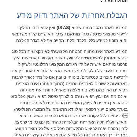
הנהלת האתר.
הגבלת אחריות של האתר ודיוק מידע
המידע באתר נמסר כמות שהוא
(
IS AS)
ואין לראות בו תחליף
לייעוץ מקצועי פרטני/ כללי מותאם לצרכיו האישיים של המשתמש
והוא מובא כמידע כללי בלבד ובלתי מחייב אף לא בגדר המלצה.
המידע באתר אינו מהווה הבטחה מקצועית/ לא מקצועית מכל סוג
שהיא ומומלץ למשתמשים להיוועץ בגורם מקצועי באמצעות יעוץ
פרטני מותאם אישית על ידי הגורם המקצועי הרלוונטי ולשיקול
דעתו הבלעדי של הלקוח/ המשתמש. המידע המובא באתר בין אם
לרכישת מוצרים פנסיוניים/ ביטוחיים ובין אם כל מידע אחר לרבות
באמצעות קישורים לאתרים אחרים (מתוך האתר) אינם מוצרים
רפואיים ואין בהם משום המלצה רפואית/ חוות דעת מסוג זה
ואינם מהווים יעוץ רפואי/ ניתנים לצורך טיפול רפואי/ יעוץ מכל סוג
שהוא. אין במכירת/ שיווק המוצרים הביטוחיים ו/או השירותים
באתר משום יעוץ רפואי ויש לוודא התאמה של המוצר/ הפוליסה/
הכיסויים לכל לקוח/ משתמש בהתאם למצבו האישי הרפואי
והאישי ועליו חלה האחריות הבלעדית להתייעץ עם כל מי שימצא
לנכון בטרם יפנה לביצוע התקשרות מכל סוג של כל מוצר המוצע
באתר/ דרך האתר לרבות כל מידע המצוי באתר/ בקישורים באתר.