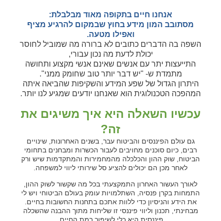
אנחנו חיים בתקופה מאוד מבלבלת:
מסתובב המון מידע בחוץ שבמקום להרגיע מציף
ואפילו מטעה.
השפה בה הדברים כתובים לא ברורה מה שמוביל לחוסר
יכולת לדעת מה נכון עבורי,
התייעצות יתר עם אנשים שאינם אנשי מקצוע ותחושה
מתמדת ש- "יש דבר יותר טוב שחומק ממני".
היתרון הגדול של שפע המידע והשקיפות שהביאה איתה
המהפכה הטכנולוגית הוא שאנחנו יודעים שמגיע לנו יותר.
עכשיו השאלה היא איך משיגים את
זה?
גם עולם הפיננסים והביטוח עבר, בשנים האחרונות, שינויים
רבים, כיום סוכנים מחויבים לעבור הכשרות ומבחנים בתחומי
הביטוח, שוק ההון והכלכלה מהמחמירות והמתקדמות שיש ורק
לאחר מכן הם יכולים להציע סל שירותי ליווי למשפחה.
לאורך העשור האחרון התמקצעתי בכל מה שקשור לשוק ההון,
התמחות בקרן פנסיה, השתלמויות עומק בעולם הביטוחי ויש לי
את הידע והניסיון כדי ללוות אתכם בתחנות החשובות בחיים.
מבחינתי, תכנון וליווי פיננסי זו שליחות מתוך ההבנה שהשכלה
פיננסית היא כלי לשיפור רמת החיים.