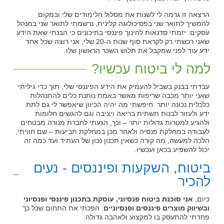
הרצאה זו גרמה לי לשנות את מסלול הלימודים שלי ובמקום
להמשיך לתואר שני בפסיכולוגה קלינית, נרשמתי לתואר שני במנהל
עסקים. יזמתי סדנאות לחינוך פיננסי בתיכונים כי הבנתי שאת הידע
שאני רכשתי רק לקראת סוף שנות ה-20 שלי, אני רוצה שכל אחד
ידע עוד לפני שמקבל את תלוש השכר הראשון שלו.
למה לי ביטוח עכשיו?
עבדתי בבנק בשביל להעמיק את הידע הפיננסי שלי, תוך כדי גיליתי
שאני יותר מכבה שריפות מאשר באמת נותנת כלים להתנהלות
כלכלית נכונה יותר. חיפשתי מה יהיה הכיוון שיאפשר לי גם לתת
ידע ולעזור לבנות תשתית בריאה ויציבה וגם להגשים חלומות
ולהגיע למטרות גדולות יותר – וכך, הגעתי לחברת מנורה מבטחים
לעבודה במחלקת פנסיה ולאחר מכן במחלקת תביעות – שם חוויתי,
הלכה למעשה, מה קורה כשאין תכנון נכון של העתיד ועד כמה זה
יכול להשפיע בכאן ועכשיו.
ביטוח, השקעות ופיננסים - נעים
להכיר
כיום,
אני סוכנת ביטוח פנסיוני, עוסקת בתכנון פיננסי ופנסיוני
ובשיווק מוצרים פיננסים ופנסיוניים
. הפכתי את התחום שכל כך
פחדתי להתעסק בו למקצוע ולאהבה גדולה.